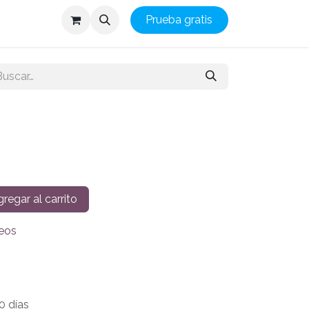
Prueba gratis
0
regar al carrito
seos
0 días