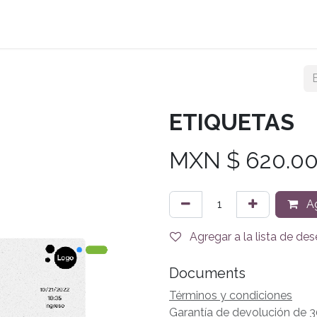
Planes
Tienda
Agendar Cita
Acceder a Ordil
ETIQUETAS
MXN $
620.0
Ag
Agregar a la lista de de
Documents
Términos y condiciones
Garantía de devolución de 3