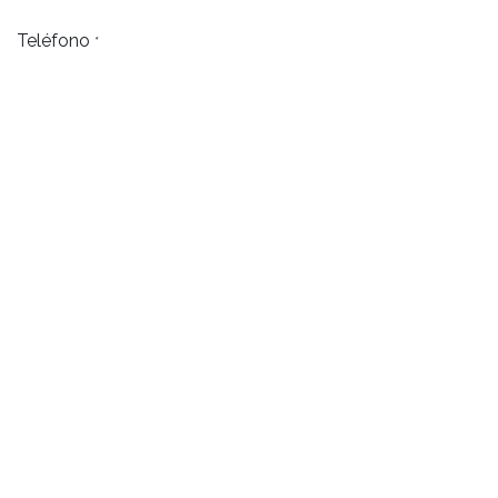
Teléfono
*
Correo
*
Empresa
*
Env​​​​iar