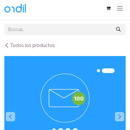
Ir al contenido
Todos los productos