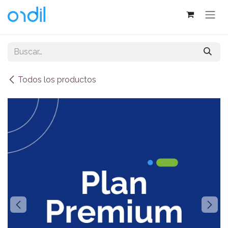
Ir al contenido
Todos los productos