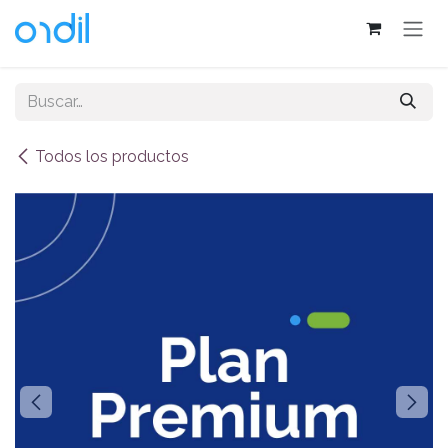
Ir al contenido
Todos los productos