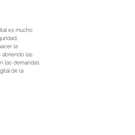
ital es mucho
guridad,
hacer la
s abriendo las
con las demandas
gital de la