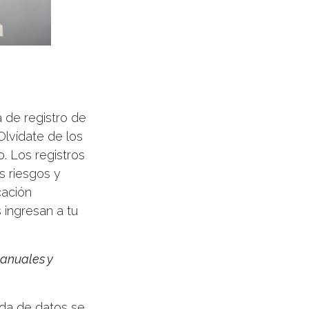
a de registro de
 Olvídate de los
. Los registros
s riesgos y
cación
 ingresan a tu
anuales y
rada de datos se