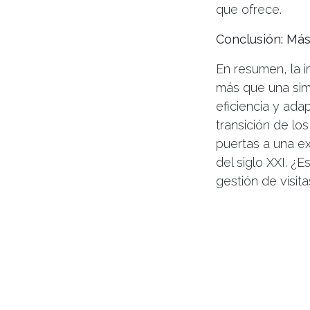
que ofrece.
Conclusión: Más 
En resumen, la i
más que una simp
eficiencia y ada
transición de lo
puertas a una ex
del siglo XXI. ¿E
gestión de visit
deja
Iniciar sesión