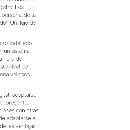
gistro. Los
l personal de la
do? Un flujo de
tro detallado
on un sistema
la hora de
Este nivel de
iona valiosos
ital, adaptarse
 el presente,
ciones con otras
 de adaptarse a
de las ventajas