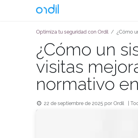
Ir al contenido
Soluciones
Optimiza tu seguridad con Ordil
¿Cómo un 
¿Cómo un sis
visitas mejo
normativo en
22 de septiembre de 2025
por
Ordil
| To