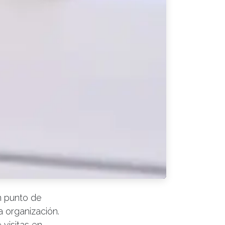
n punto de
a organización.
 visitas en