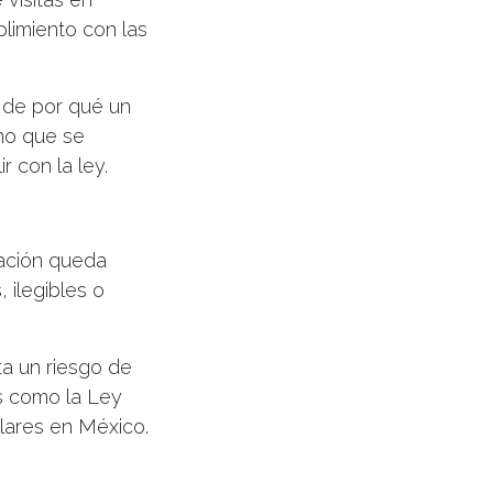
plimiento con las
s de por qué un
ino que se
 con la ley.
mación queda
 ilegibles o
a un riesgo de
s como la Ley
lares en México.