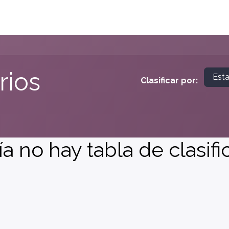
Planes
Tienda
Agendar Cita
Acceder a Ordil
rios
Est
Clasificar por:
a no hay tabla de clasifi