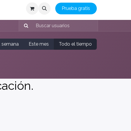
Prueba gratis
a semana
Este mes
Todo el tiempo
cación.