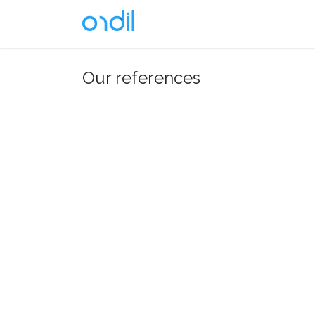
Skip to Content
Soluciones
Our references