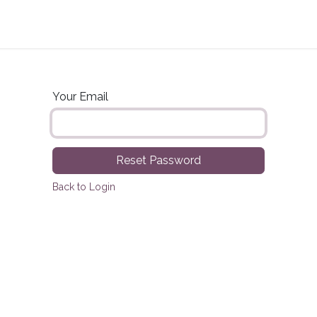
Planes
Tienda
Contact us
Acceder a Ordil
Your Email
Reset Password
Back to Login